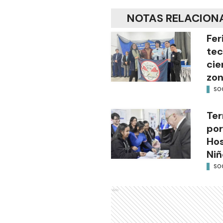
NOTAS RELACION
Fer
tec
cie
zon
SO
Ter
por
Hos
Niñ
SO
Ads