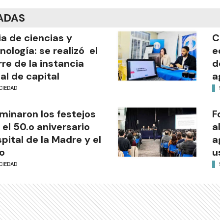
ADAS
ia de ciencias y
C
nología: se realizó el
e
rre de la instancia
d
al de capital
a
CIEDAD
minaron los festejos
F
 el 50.o aniversario
a
pital de la Madre y el
a
o
u
CIEDAD