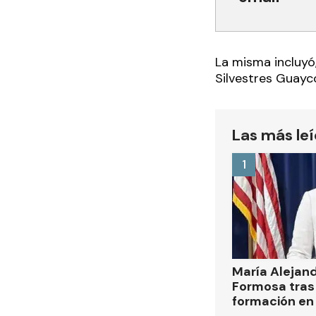
La misma incluyó,
Silvestres Guayco
Las más le
1
María Alejan
Formosa tras 
formación en