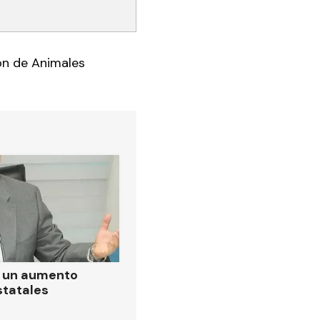
ión de Animales
ó un aumento
statales