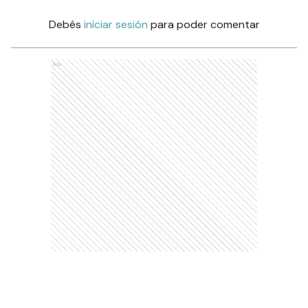
Debés
iniciar sesión
para poder comentar
Ads