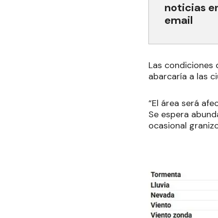
noticias e
email
Las condiciones d
abarcaría a las c
“El área será afe
Se espera abunda
ocasional graniz