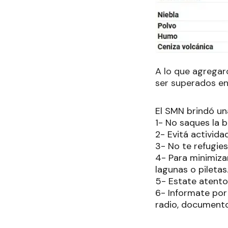
A lo que agregar
ser superados en
El SMN brindó un
1- No saques la b
2- Evitá actividad
3- No te refugie
4- Para minimizar
lagunas o piletas
5- Estate atento 
6- Informate por
radio, documento