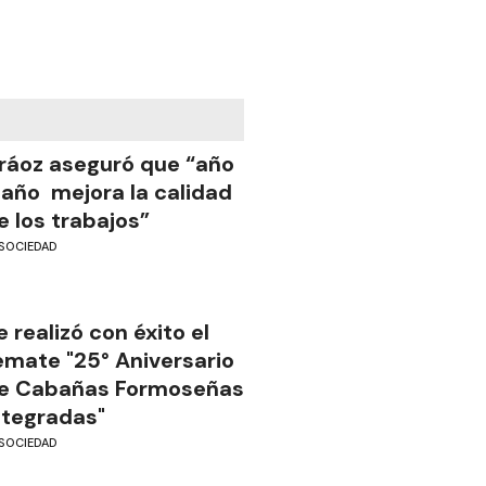
ráoz aseguró que “año
 año mejora la calidad
e los trabajos”
SOCIEDAD
e realizó con éxito el
emate "25° Aniversario
e Cabañas Formoseñas
ntegradas"
SOCIEDAD