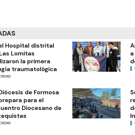
ADAS
el Hospital distrital
A
Las Lomitas
a
lizaron la primera
d
ugía traumatológica
CIEDAD
Diócesis de Formosa
S
prepara para el
r
uentro Diocesano de
d
equistas
I
CIEDAD