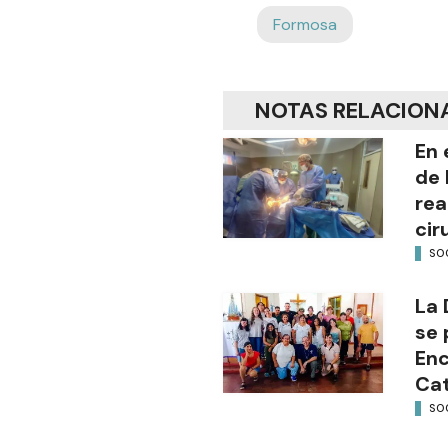
Formosa
NOTAS RELACION
En 
de 
rea
cir
SO
La 
se 
Enc
Cat
SO