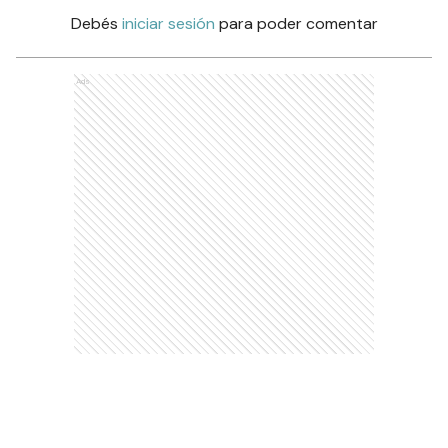
Debés
iniciar sesión
para poder comentar
Ads