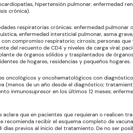
ocardiopatías, hipertensión pulmonar; enfermedad rena
sis crónica).
ades respiratorias crónicas: enfermedad pulmonar o
 quística, enfermedad intersticial pulmonar, asma grav
con compromiso respiratorio; cirrosis; personas que 
te del recuento de CD4 y niveles de carga viral; paci
plante de órganos sólidos y trasplantados de órganos
identes de hogares, residencias y pequeños hogares.
es oncológicos y oncohematológicos con diagnóstico
a (menos de un año desde el diagnóstico; tratamient
ento inmunosupresor en los últimos 12 meses; enferm
se aclara que en pacientes que requieran o realicen tr
se recomienda recibir el esquema completo de vacunac
4 días previos al inicio del tratamiento. De no ser pos