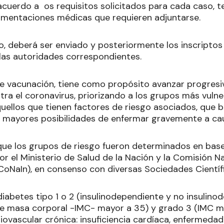
acuerdo a os requisitos solicitados para cada caso, t
umentaciones médicas que requieren adjuntarse.
o, deberá ser enviado y posteriormente los inscriptos
as autoridades correspondientes.
de vacunación, tiene como propósito avanzar progresi
ra el coronavirus, priorizando a los grupos más vulner
uellos que tienen factores de riesgo asociados, que b
an mayores posibilidades de enfermar gravemente a cau
que los grupos de riesgo fueron determinados en base
 el Ministerio de Salud de la Nación y la Comisión N
CoNaIn), en consenso con diversas Sociedades Científ
iabetes tipo 1 o 2 (insulinodependiente y no insulino
de masa corporal -IMC- mayor a 35) y grado 3 (IMC m
ovascular crónica: insuficiencia cardíaca, enfermedad