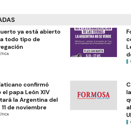
ADAS
puerto ya está abierto
F
a todo tipo de
c
vegación
L
d
ÍTICA
Vaticano confirmó
C
 el papa León XIV
l
itará la Argentina del
q
l 11 de noviembre
a
U
ÍTICA