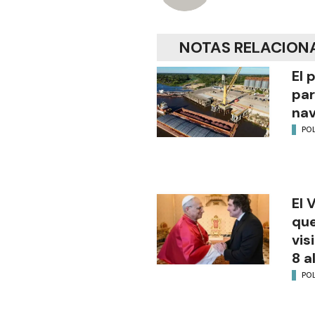
NOTAS RELACION
El 
par
na
POL
El 
que
vis
8 a
POL