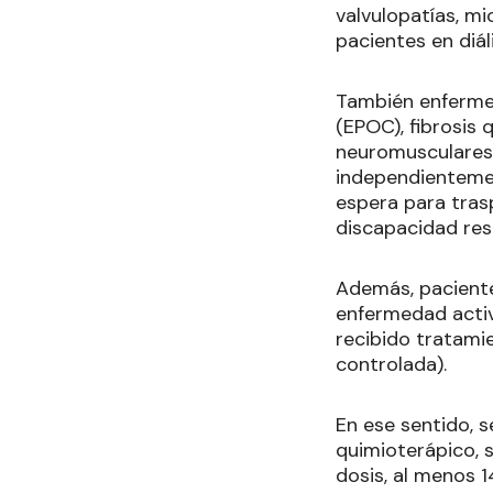
valvulopatías, mi
pacientes en diáli
También enfermed
(EPOC), fibrosis
neuromusculares 
independientemen
espera para tras
discapacidad res
Además, pacient
enfermedad activ
recibido tratami
controlada).
En ese sentido, 
quimioterápico, 
dosis, al menos 1