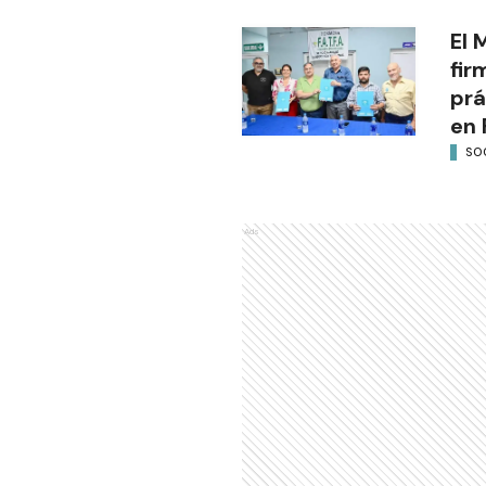
El 
fir
prá
en 
SO
Ads