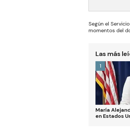
Según el Servicio
momentos del dom
Las más le
1
María Alejand
en Estados U