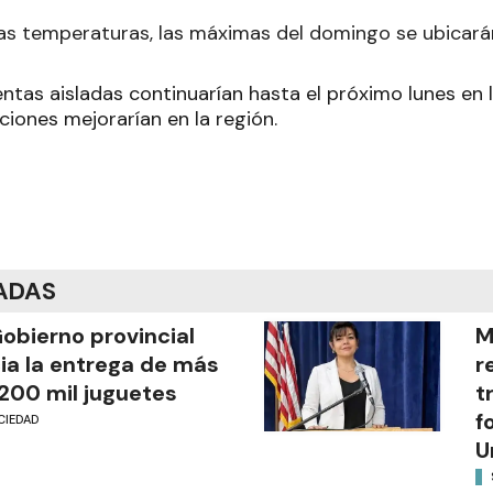
as temperaturas, las máximas del domingo se ubicará
entas aisladas continuarían hasta el próximo lunes en l
ciones mejorarían en la región.
ADAS
Gobierno provincial
M
cia la entrega de más
r
200 mil juguetes
t
f
CIEDAD
U