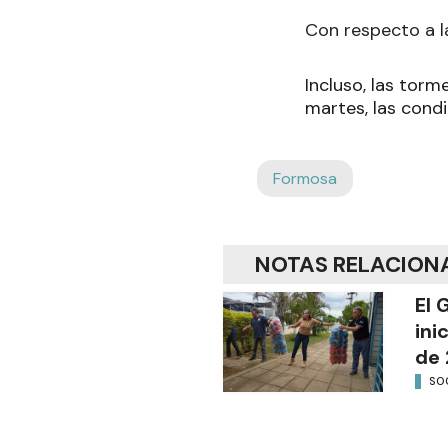
Con respecto a l
Incluso, las torm
martes, las condi
Formosa
NOTAS RELACION
El 
ini
de 
SO