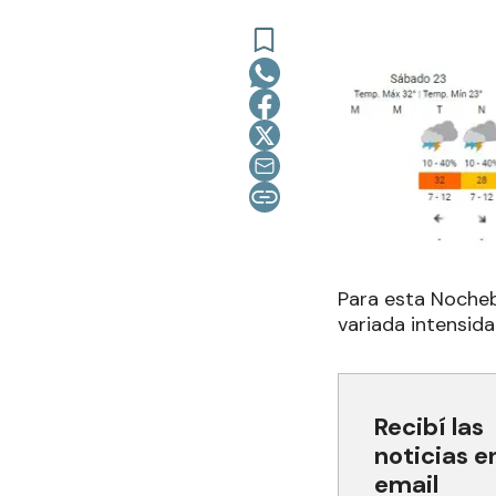
Para
esta Nochebu
variada intensida
Recibí las
noticias e
email