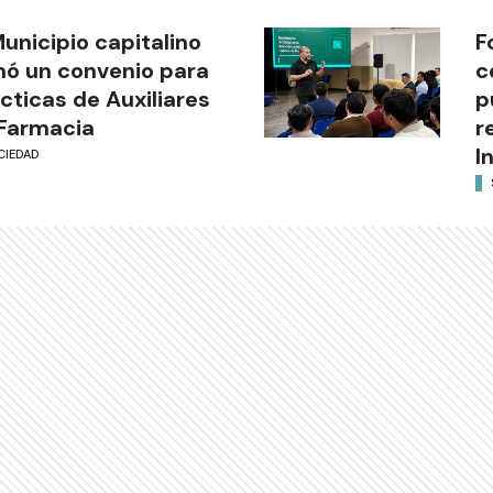
Municipio capitalino
F
mó un convenio para
c
cticas de Auxiliares
p
Farmacia
r
I
CIEDAD