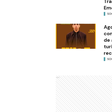
Tra
Em
SO
Ago
con
de 
tur
rec
SO
Ads