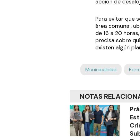
acción de desaloj
Para evitar que s
área comunal, ubi
de 16 a 20 horas,
precisa sobre qui
existen algún pl
Municipalidad
For
NOTAS RELACION
Prá
Est
Cri
Sub