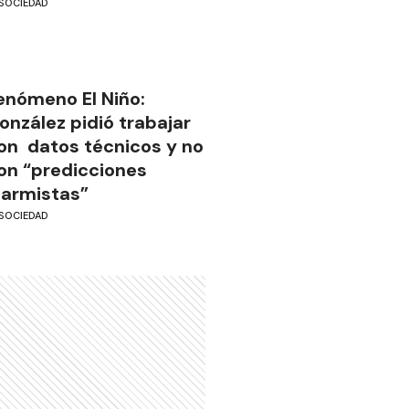
SOCIEDAD
enómeno El Niño:
onzález pidió trabajar
on datos técnicos y no
on “predicciones
larmistas”
SOCIEDAD