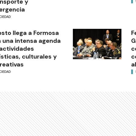
nsporte y
ergencia
CIEDAD
sto llega a Formosa
F
 una intensa agenda
G
actividades
c
ísticas, culturales y
c
reativas
a
CIEDAD