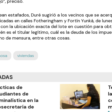
o”, precisó.
ean estafados, Duré sugirió a los vecinos que se acerq
cadas en calles Fotheringham y Fortín Yunká, de lunes 
 con la ubicación exacta del lote en cuestión para ob
én es el titular legítimo, cuál es la deuda de los impue
ano de mensura, entre otras cosas.
mosa
viviendas
ADAS
cticas de
T
udiantes de
l
minalística en la
c
secretaría de
m