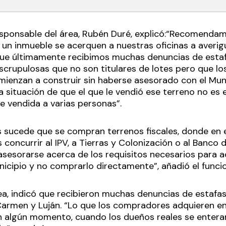
responsable del área, Rubén Duré, explicó:“Recomendam
 un inmueble se acerquen a nuestras oficinas a averigu
que últimamente recibimos muchas denuncias de estaf
scrupulosas que no son titulares de lotes pero que lo
enzan a construir sin haberse asesorado con el Munic
a situación de que el que le vendió ese terreno no es 
e vendida a varias personas”.
 sucede que se compran terrenos fiscales, donde en 
concurrir al IPV, a Tierras y Colonización o al Banco d
asesorarse acerca de los requisitos necesarios para ad
nicipio y no comprarlo directamente”, añadió el funci
ea, indicó que recibieron muchas denuncias de estafas
 Carmen y Luján. “Lo que los compradores adquieren en
n algún momento, cuando los dueños reales se enteran 