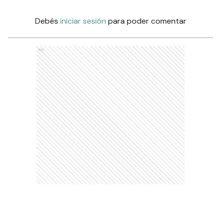
Debés
iniciar sesión
para poder comentar
Ads