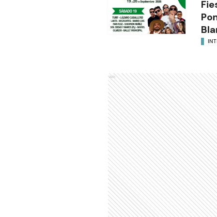
Fie
Po
Bla
INT
Ads