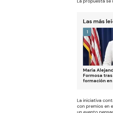
La propuesta se r
Las más le
1
María Alejan
Formosa tras 
formación en
La iniciativa co
con premios en e
un evento pensad