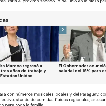
ealizaría el próximo sábado 15 de junio en la plaza pri
ídas
2
dra Mareco regresó a
El Gobernador anunci
tres años de trabajo y
salarial del 15% para e
 Estados Unidos
ntará con números musicales locales y del Paraguay, 
fectivo, stands de comidas típicas regionales, artes
o para toda la familia.