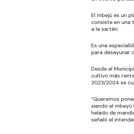
El mbejú es un pl
consiste en una 
a la sartén.
Es una especiali
para desayunar o
Desde el Municip
cultivo más rent
2023/2024 se cu
“Queremos poner 
siendo el mbeyú 
helado de mandio
señaló el intende