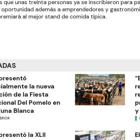
ue unas treinta personas ya se inscribieron para pa
rá oportunidad además a emprendedores y gastronómi
premiará al mejor stand de comida típica.
ADAS
presentó
“
cialmente la nueva
r
ción de la Fiesta
r
ional Del Pomelo en
p
una Blanca
y
ERIOR
presentó la XLII
E