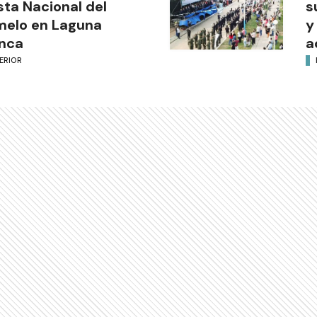
sta Nacional del
s
melo en Laguna
y
nca
a
ERIOR