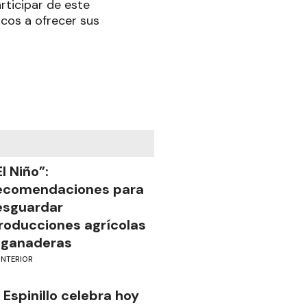
rticipar de este
cos a ofrecer sus
El Niño”:
ecomendaciones para
esguardar
roducciones agrícolas
 ganaderas
INTERIOR
l Espinillo celebra hoy