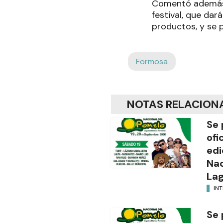
Comentó además q
festival, que da
productos, y se 
Formosa
NOTAS RELACION
Se 
ofi
edi
Nac
Lag
INT
Se 