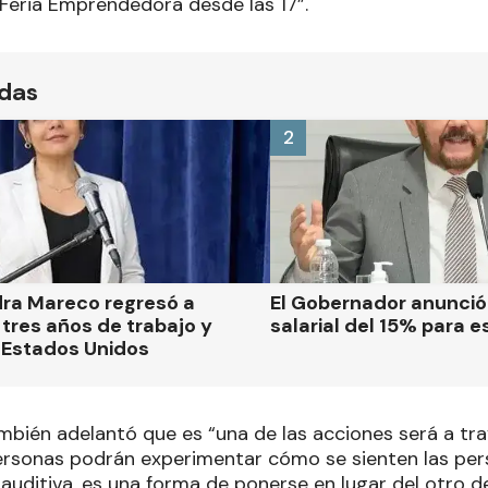
 Feria Emprendedora desde las 17”.
ídas
2
dra Mareco regresó a
El Gobernador anunci
tres años de trabajo y
salarial del 15% para e
 Estados Unidos
ambién adelantó que es “una de las acciones será a tr
ersonas podrán experimentar cómo se sienten las pe
 auditiva, es una forma de ponerse en lugar del otro d