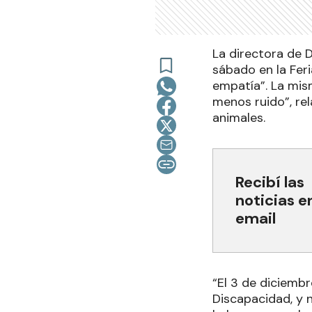
La directora de 
sábado en la Fe
empatía”. La mis
menos ruido”, re
animales.
Recibí las
noticias e
email
“El 3 de diciembr
Discapacidad, y 