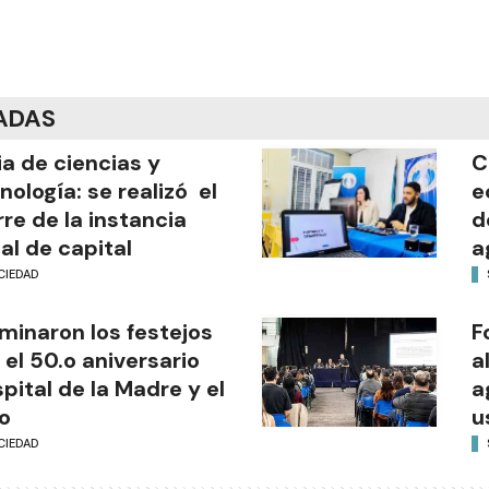
ADAS
ia de ciencias y
C
nología: se realizó el
e
rre de la instancia
d
al de capital
a
CIEDAD
minaron los festejos
F
 el 50.o aniversario
a
pital de la Madre y el
a
o
u
CIEDAD