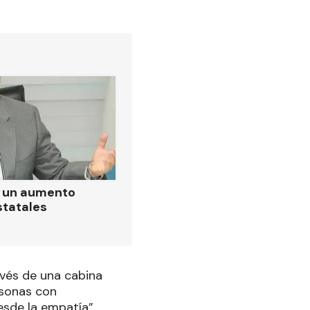
ó un aumento
statales
avés de una cabina
rsonas con
esde la empatía”.