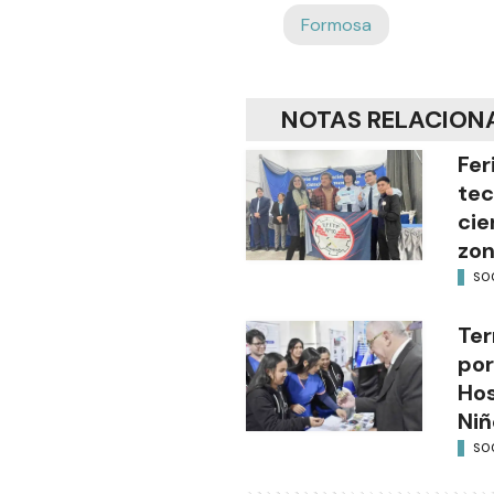
Formosa
NOTAS RELACION
Fer
tec
cie
zon
SO
Ter
por
Hos
Niñ
SO