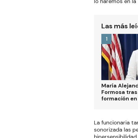
lo haremos en la
Las más le
1
María Alejan
Formosa tras 
formación en
La funcionaria t
sonorizada las p
hipersensibilidad