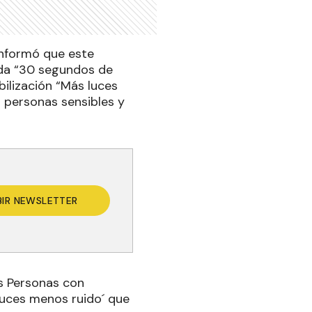
informó que este
ada “30 segundos de
ilización “Más luces
a personas sensibles y
BIR NEWSLETTER
as Personas con
luces menos ruido´ que