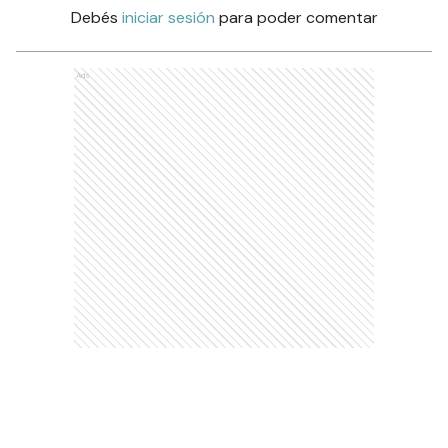
Debés
iniciar sesión
para poder comentar
Ads