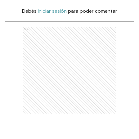
Debés
iniciar sesión
para poder comentar
Ads