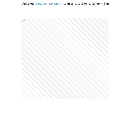
Debés
iniciar sesión
para poder comentar
Ads