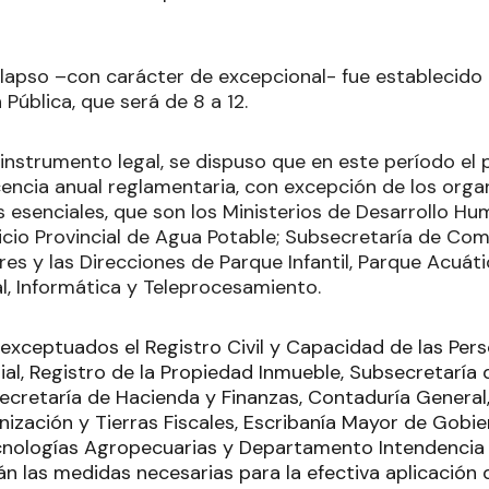
lapso –con carácter de excepcional- fue establecido e
 Pública, que será de 8 a 12.
 instrumento legal, se dispuso que en este período el
icencia anual reglamentaria, con excepción de los org
s esenciales, que son los Ministerios de Desarrollo Hu
cio Provincial de Agua Potable; Subsecretaría de Comu
s y las Direcciones de Parque Infantil, Parque Acuáti
al, Informática y Teleprocesamiento.
xceptuados el Registro Civil y Capacidad de las Perso
rial, Registro de la Propiedad Inmueble, Subsecretaría
ecretaría de Hacienda y Finanzas, Contaduría General,
nización y Tierras Fiscales, Escribanía Mayor de Gobi
cnologías Agropecuarias y Departamento Intendencia
án las medidas necesarias para la efectiva aplicación 