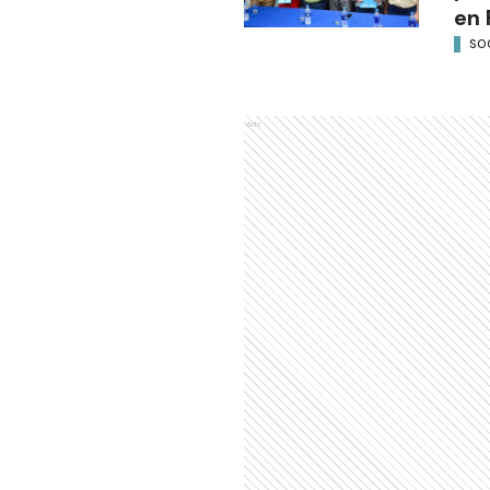
en 
SO
Ads