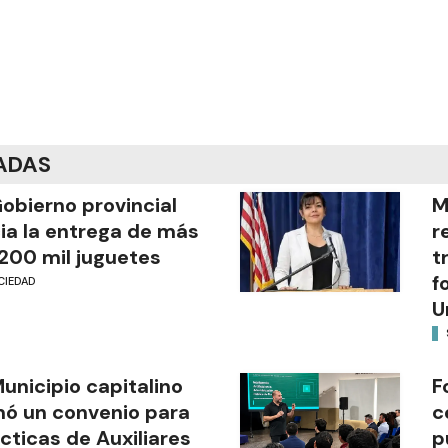
ADAS
Gobierno provincial
M
cia la entrega de más
r
200 mil juguetes
t
f
CIEDAD
U
Municipio capitalino
F
mó un convenio para
c
cticas de Auxiliares
p