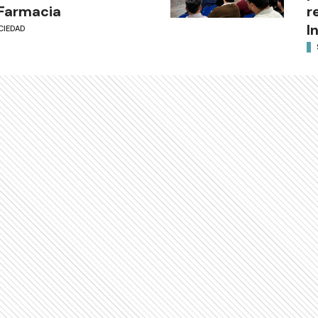
Farmacia
r
I
CIEDAD