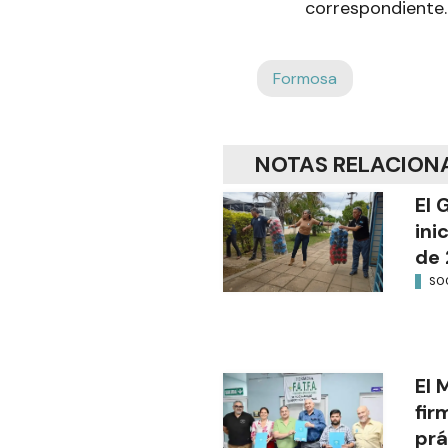
correspondiente.
Formosa
NOTAS RELACION
El 
ini
de 
SO
El 
fir
prá