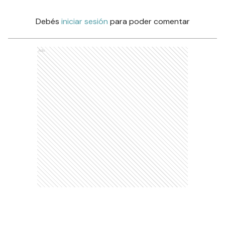
Debés
iniciar sesión
para poder comentar
Ads