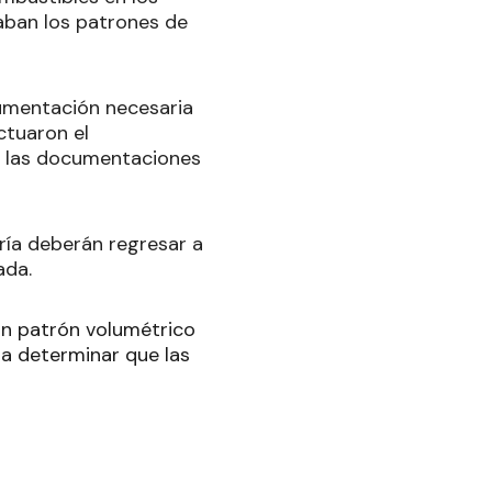
aban los patrones de
cumentación necesaria
ctuaron el
en las documentaciones
aría deberán regresar a
ada.
un patrón volumétrico
ara determinar que las