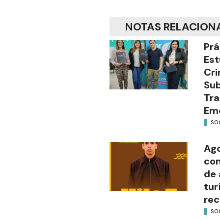
NOTAS RELACION
Prá
Est
Cri
Sub
Tra
Em
SO
Ago
con
de 
tur
rec
SO