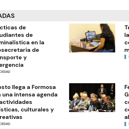
ADAS
cticas de
T
udiantes de
l
minalística en la
c
secretaría de
m
nsporte y
ergencia
CIEDAD
sto llega a Formosa
F
 una intensa agenda
G
actividades
c
ísticas, culturales y
c
reativas
a
CIEDAD