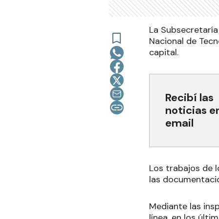
La Subsecretaría 
Nacional de Tecno
capital.
Recibí las
noticias e
email
Los trabajos de l
las documentacio
Mediante las ins
línea, en los últ