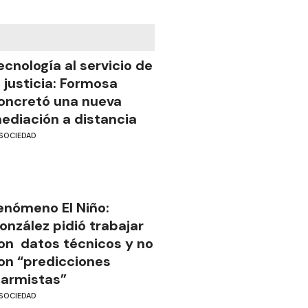
ecnología al servicio de
a justicia: Formosa
oncretó una nueva
ediación a distancia
SOCIEDAD
enómeno El Niño:
onzález pidió trabajar
on datos técnicos y no
on “predicciones
larmistas”
SOCIEDAD