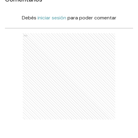
Debés
iniciar sesión
para poder comentar
Ads