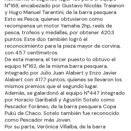
El Ministerio de Turismo de la Provincia, dio a
conocer el listado de los ganadores y ganadoras
de la competencia de pesca de embarcada a
remo de esta XXI edición de la Fiesta Nacional de
la Corvina de Río, que se llevó a cabo el domingo
en la localidad de Herradura.
Con la participación de 487 equipos y 125 piezas
de corvina capturadas, el equipo N°123 de la
barra pesquera Fermosa, a cargo de Cristian
Olguín y Lucas Gon, se llevó el primer puesto con
450 puntos y de premios un motor Yamaha 3hp,
reels de pesca, trofeos y medallas.
Asimismo, el segundo lugar fue para el equipo
N°168, encabezado por Gustavo Nicolás Traianon
y Hugo Manuel Tarantini, de la barra pesquera
Esto es Pesca, quienes obtuvieron como
recompensa un motor Yamaha 2hp, reels de
pesca, trofeos y medallas, por obtener 420.3