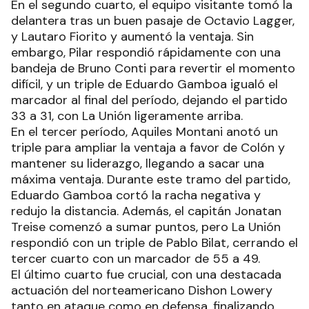
de 81 a 67. El máximo anotador del encuentro fue
Eduardo Gamboa con 23 puntos, mientras que en
la visita destacó Aquiles Montani con 14
unidades.
El partido comenzó con un bajo nivel de
anotación por parte de ambos equipos. El local,
con un triple de Ignacio Varisco y un doble de
Dishon Lowery, logró tomar la delantera
inicialmente. En la visita, Guido Cabrera y un triple
de Aquiles Montani mantuvieron el juego parejo.
Aunque el equipo local se mantuvo arriba, La
Unión no se quedaba atrás, y las defensas fueron
claves en un primer período que terminó con
mínima ventaja para Pilar, 12 a 11.
En el segundo cuarto, el equipo visitante tomó la
delantera tras un buen pasaje de Octavio Lagger,
y Lautaro Fiorito y aumentó la ventaja. Sin
embargo, Pilar respondió rápidamente con una
bandeja de Bruno Conti para revertir el momento