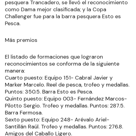
puntos. Este dúo también logró el
reconocimiento para la pieza mayor de corvina,
con 45.7 centímetros.
De esta manera, el tercer puesto lo obtuvo el
equipo N°162, de la misma barra pesquera,
integrado por Julio Juan Alabert y Enzo Javier
Alabert con 417.7 puntos, quienes se llevaron los
mismos premios que el segundo lugar.
Además, se galardonó al equipo N°447 integrado
por Horacio Garibaldi y Agustín Sotelo como
Pescador Foráneo, de la barra pesquera Copa
Pukú de Chaco. Sotelo también fue reconocido
como Pescador más Joven.
Por su parte, Verónica Villalba, de la barra
pesquera Trancadero, se llevó el reconocimiento
como Dama mejor clasificada; y la Copa
Challenger fue para la barra pesquera Esto es
Pesca.