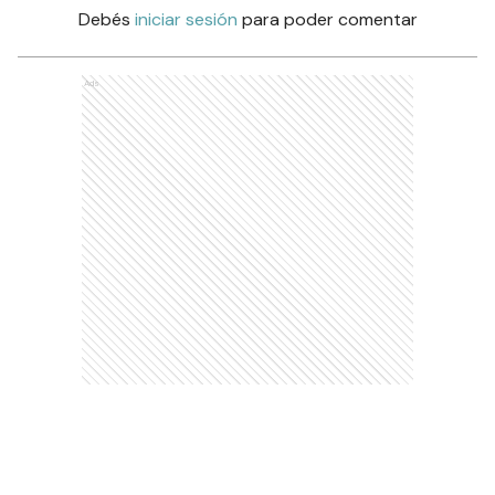
Debés
iniciar sesión
para poder comentar
Ads