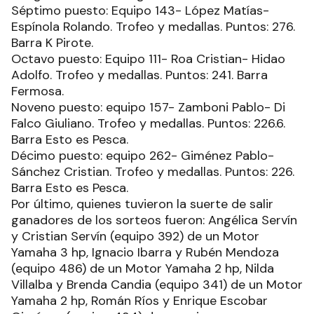
Más premios
El listado de formaciones que lograron
reconocimientos se conforma de la siguiente
manera:
Cuarto puesto: Equipo 151- Cabral Javier y
Marker Marcelo. Reel de pesca, trofeo y medallas.
Puntos: 350.5. Barra Esto es Pesca.
Quinto puesto: Equipo 003- Fernández Marcos-
Pilotto Sergio. Trofeo y medallas. Puntos: 287.5.
Barra Fermosa.
Sexto puesto: Equipo 248- Arévalo Ariel-
Santillán Raúl. Trofeo y medallas. Puntos: 276.8.
Amigos del Caballo Ligero.
Séptimo puesto: Equipo 143- López Matías-
Espínola Rolando. Trofeo y medallas. Puntos: 276.
Barra K Pirote.
Octavo puesto: Equipo 111- Roa Cristian- Hidao
Adolfo. Trofeo y medallas. Puntos: 241. Barra