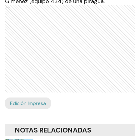
Fermosa.
Noveno puesto: equipo 157- Zamboni Pablo- Di
Falco Giuliano. Trofeo y medallas. Puntos: 226.6.
Barra Esto es Pesca.
Décimo puesto: equipo 262- Giménez Pablo-
Sánchez Cristian. Trofeo y medallas. Puntos: 226.
Barra Esto es Pesca.
Por último, quienes tuvieron la suerte de salir
ganadores de los sorteos fueron: Angélica Servín
y Cristian Servín (equipo 392) de un Motor
Yamaha 3 hp, Ignacio Ibarra y Rubén Mendoza
(equipo 486) de un Motor Yamaha 2 hp, Nilda
Villalba y Brenda Candia (equipo 341) de un Motor
Yamaha 2 hp, Román Ríos y Enrique Escobar
Giménez (equipo 434) de una piragua.
Ads