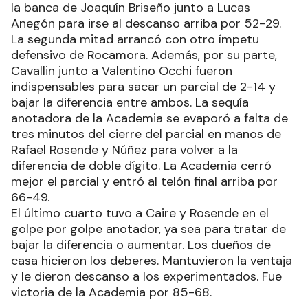
Remolina. Con un cierre tremendo entre Núñez en
una unipersonal y Silva con un triple sobre la
chicharra cerraron el primer cuarto arriba por
34-16.
El conjunto entrerriano salió a jugar el segundo
cuarto con otra intensidad en defensa con varios
jugadores de la banca pero le costó encontrar
tiros limpios. Lo cargó de faltas al conjunto local
que, a los tres minutos de juego, ya entró en
penalización. El dueño de casa se empezó a secar
en el ataque, solo encontró gol en manos de
Matías Fernández. Lentamente, con varios de sus
titulares en cancha, Núñez y Silva lastimaron en el
aro contrario y contaron con las apariciones de
la banca de Joaquín Briseño junto a Lucas
Anegón para irse al descanso arriba por 52-29.
La segunda mitad arrancó con otro ímpetu
defensivo de Rocamora. Además, por su parte,
Cavallin junto a Valentino Occhi fueron