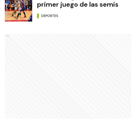
Todo listo para el comienzo
de la pretemporada de
Instituto
DEPORTES
Fontana superó a Sol de
América por la fecha 16
DEPORTES
El Ceibo le ganó a Mitre en el
primer juego de las semis
DEPORTES