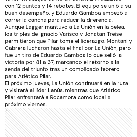
difícil, y un triple de Eduardo Gamboa igualó el
marcador al final del período, dejando el partido
33 a 31, con La Unión ligeramente arriba.
En el tercer período, Aquiles Montani anotó un
triple para ampliar la ventaja a favor de Colón y
mantener su liderazgo, llegando a sacar una
máxima ventaja. Durante este tramo del partido,
Eduardo Gamboa cortó la racha negativa y
redujo la distancia. Además, el capitán Jonatan
Treise comenzó a sumar puntos, pero La Unión
respondió con un triple de Pablo Bilat, cerrando el
tercer cuarto con un marcador de 55 a 49.
El último cuarto fue crucial, con una destacada
actuación del norteamericano Dishon Lowery
tanto en ataque como en defensa, finalizando
con 12 puntos y 14 rebotes. El equipo se unió a su
buen desempeño, y Eduardo Gamboa empezó a
correr la cancha para reducir la diferencia.
Aunque Lagger mantuvo a La Unión en la pelea,
los triples de Ignacio Varisco y Jonatan Treise