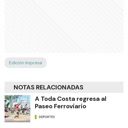
permitieron que Pilar tome el liderazgo. Montani y
Cabrera lucharon hasta el final por La Unión, pero
fue un tiro de Eduardo Gamboa lo que selló la
victoria por 81 a 67, marcando el retorno a la
senda del triunfo tras un complicado febrero
para Atlético Pilar.
El próximo jueves, La Unión continuará en la ruta
y visitará al líder Lanús, mientras que Atlético
Pilar enfrentará a Rocamora como local el
próximo viernes.
Ads