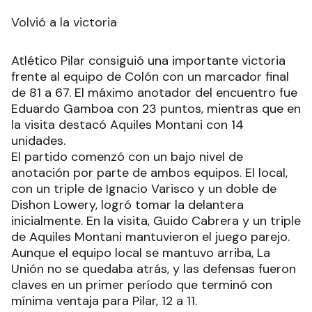
indispensables para sacar un parcial de 2-14 y
bajar la diferencia entre ambos. La sequía
anotadora de la Academia se evaporó a falta de
tres minutos del cierre del parcial en manos de
Rafael Rosende y Núñez para volver a la
diferencia de doble dígito. La Academia cerró
mejor el parcial y entró al telón final arriba por
66-49.
El último cuarto tuvo a Caire y Rosende en el
golpe por golpe anotador, ya sea para tratar de
bajar la diferencia o aumentar. Los dueños de
casa hicieron los deberes. Mantuvieron la ventaja
y le dieron descanso a los experimentados. Fue
victoria de la Academia por 85-68.
Volvió a la victoria
Atlético Pilar consiguió una importante victoria
frente al equipo de Colón con un marcador final