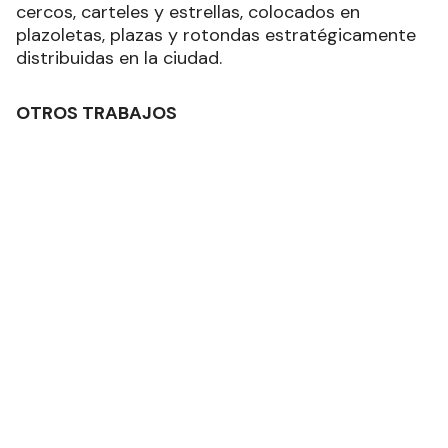
cercos, carteles y estrellas, colocados en
plazoletas, plazas y rotondas estratégicamente
distribuidas en la ciudad.
OTROS TRABAJOS
También, continúan las tareas de mantenimiento
y embellecimiento en plazas, predios, plazoletas y
parterres en la ciudad, tal como las de jardinería
y parquizado que se ejecutaron en plazoletas y
platabandas centrales de las avenidas Pantaleón
Gómez, Italia, Juan D. Perón, 9 de Julio, Gob.
Gutnisky, 25 de Mayo y Néstor Kirchner. También
en el Mástil Municipal, Paseo La Estación, Plaza
Las Araucarias, Museo Ferroviario, Templete de la
Virgen Desatanudos y en dependencias
comunales.