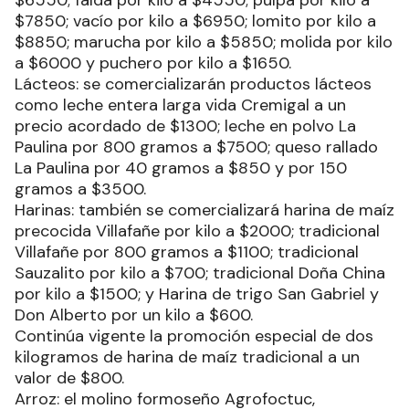
$6550; falda por kilo a $4550; pulpa por kilo a
$7850; vacío por kilo a $6950; lomito por kilo a
$8850; marucha por kilo a $5850; molida por kilo
a $6000 y puchero por kilo a $1650.
Lácteos: se comercializarán productos lácteos
como leche entera larga vida Cremigal a un
precio acordado de $1300; leche en polvo La
Paulina por 800 gramos a $7500; queso rallado
La Paulina por 40 gramos a $850 y por 150
gramos a $3500.
Harinas: también se comercializará harina de maíz
precocida Villafañe por kilo a $2000; tradicional
Villafañe por 800 gramos a $1100; tradicional
Sauzalito por kilo a $700; tradicional Doña China
por kilo a $1500; y Harina de trigo San Gabriel y
Don Alberto por un kilo a $600.
Continúa vigente la promoción especial de dos
kilogramos de harina de maíz tradicional a un
valor de $800.
Arroz: el molino formoseño Agrofoctuc,