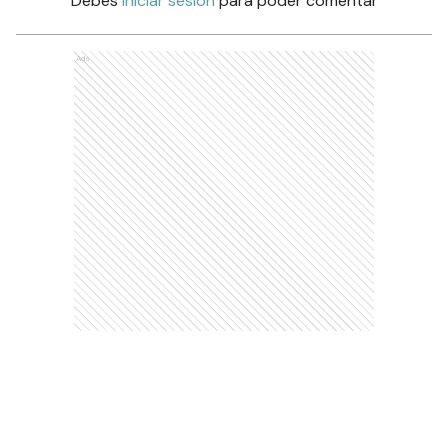
Debés
iniciar sesión
para poder comentar
Ads