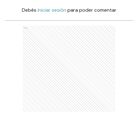
Debés
iniciar sesión
para poder comentar
Ads