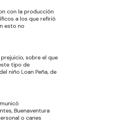
ron con la producción
icos a los que refirió
on esto no
prejuicio, sobre el que
este tipo de
del niño Loan Peña, de
comunicó
entes, Buenaventura
personal o canes