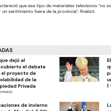
sclareció que ese tipo de materiales televisivos “no 
 un sentimiento fuera de la provincia”, finalizó.
ADAS
que dejó al
E
cubierto el debate
q
 el proyecto de
p
iolabilidad de la
u
piedad Privada
CIONALES
aciones de invierno
L