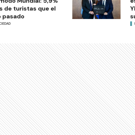
modo Mundial: 5,9%
e
 de turistas que el
Y
o pasado
s
CIEDAD