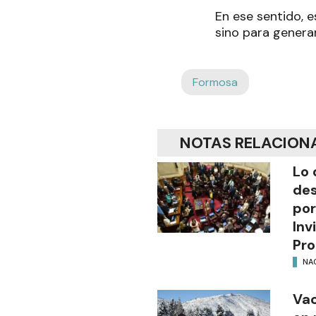
En ese sentido, e
sino para generar
Formosa
NOTAS RELACION
Lo 
des
por
Inv
Pro
NA
Vac