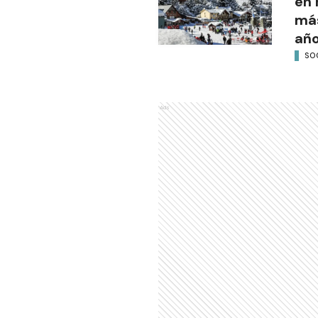
en 
más
añ
SO
Ads