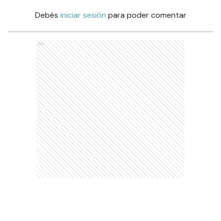
Debés
iniciar sesión
para poder comentar
Ads