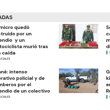
ADAS
micro quedó
S
truido por un
c
endio y un
m
ociclista murió tras
d
 caída
ICIALES
ané: intenso
G
rativo policial y de
k
beros por el
e
endio de un colectivo
R
ICIALES