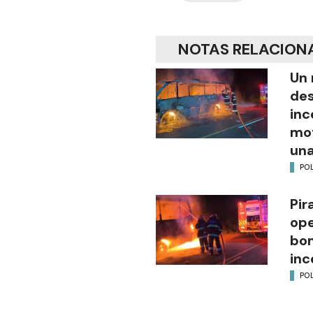
NOTAS RELACION
Un 
des
inc
mot
una
POL
Pir
ope
bom
inc
POL