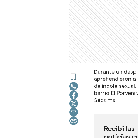
Durante un despl
aprehendieron a 
de índole sexual.
barrio El Porveni
Séptima.
Recibí las
noticias e