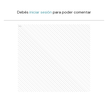
Debés
iniciar sesión
para poder comentar
Ads