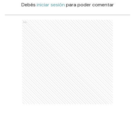
Debés
iniciar sesión
para poder comentar
Ads