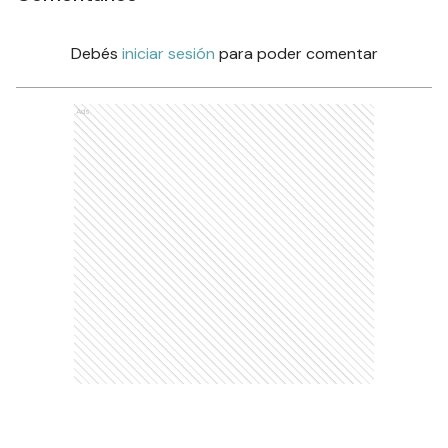
Debés
iniciar sesión
para poder comentar
Ads