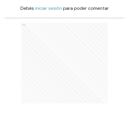
Debés
iniciar sesión
para poder comentar
Ads