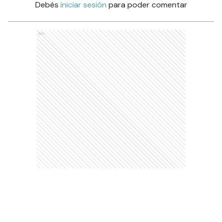
Debés
iniciar sesión
para poder comentar
Ads