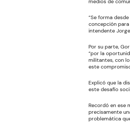
medios de comun
“Se forma desde 
concepción para t
intendente Jorge 
Por su parte, Go
“por la oportuni
militantes, con l
este compromiso 
Explicó que la d
este desafío soc
Recordó en ese m
precisamente una
problemática que