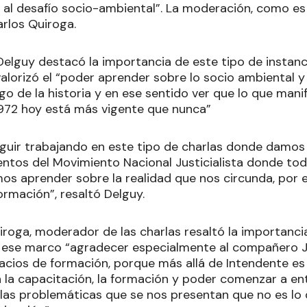
 al desafío socio-ambiental”. La moderación, como es 
arlos Quiroga.
 Delguy destacó la importancia de este tipo de instan
alorizó el “poder aprender sobre lo socio ambiental 
argo de la historia y en ese sentido ver que lo que ma
1972 hoy está más vigente que nunca”
uir trabajando en este tipo de charlas donde damos
entos del Movimiento Nacional Justicialista donde tod
os aprender sobre la realidad que nos circunda, por 
ormación”, resaltó Delguy.
uiroga, moderador de las charlas resaltó la importanci
 ese marco “agradecer especialmente al compañero J
acios de formación, porque más allá de Intendente es u
n la capacitación, la formación y poder comenzar a 
 las problemáticas que se nos presentan que no es lo