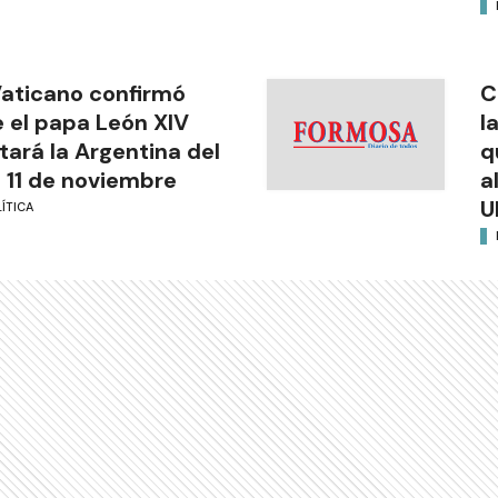
Vaticano confirmó
C
 el papa León XIV
l
itará la Argentina del
q
l 11 de noviembre
a
U
ÍTICA