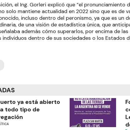
ción, el Ing. Gorleri explicó que “el pronunciamiento d
o solo mantiene actualidad en 2022 sino que es de v
onocido, incluso dentro del peronismo, ya que es un
inaria, de una visión de estadística única, que antici
 señalaba además cómo superarlos, por encima de las 
s individuos dentro de sus sociedades o los Estados 
ADAS
puerto ya está abierto
F
a todo tipo de
c
vegación
L
d
ÍTICA