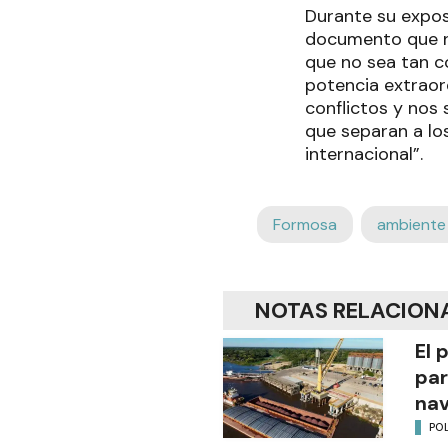
Durante su exposi
documento que n
que no sea tan c
potencia extraord
conflictos y nos
que separan a lo
internacional”.
Formosa
ambiente
NOTAS RELACION
El 
par
na
POL