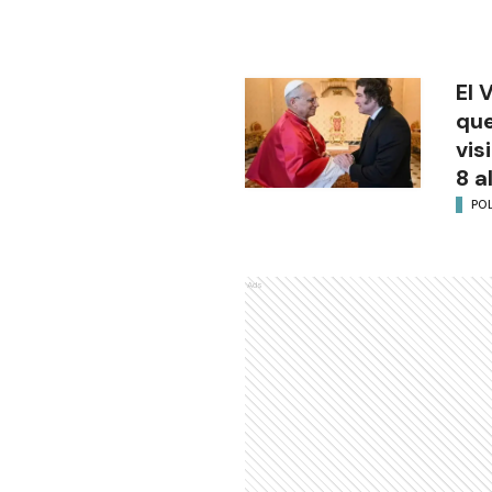
El 
que
vis
8 a
POL
Ads