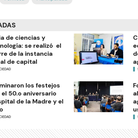
ADAS
ia de ciencias y
C
nología: se realizó el
e
rre de la instancia
d
al de capital
a
CIEDAD
minaron los festejos
F
 el 50.o aniversario
a
pital de la Madre y el
a
o
u
CIEDAD