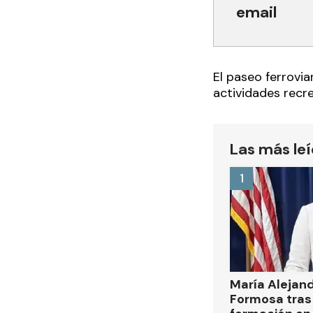
email
El paseo ferrovia
actividades recr
Las más le
1
María Alejan
Formosa tras 