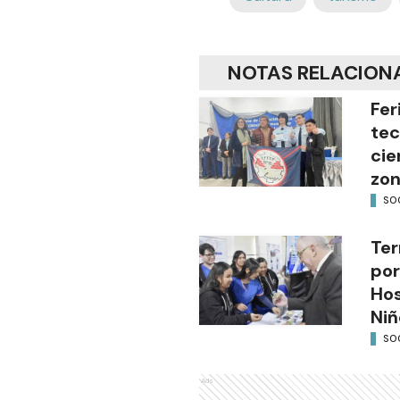
NOTAS RELACION
Fer
tec
cie
zon
SO
Ter
por
Hos
Niñ
SO
Ads