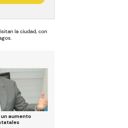
isitan la ciudad, con
agos.
ó un aumento
statales