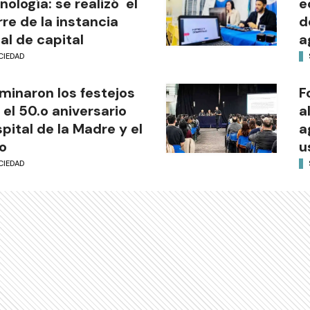
nología: se realizó el
e
rre de la instancia
d
al de capital
a
CIEDAD
minaron los festejos
F
 el 50.o aniversario
a
pital de la Madre y el
a
o
u
CIEDAD