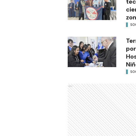
tec
cie
zon
SO
Ter
por
Hos
Niñ
SO
Ads