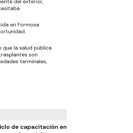
ente del exterior,
cesitaba.
ecida en Formosa
portunidad.
 que la salud pública
 trasplantes son
edades terminales,
iclo de capacitación en