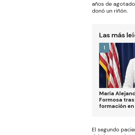
años de agotador
donó un riñón.
Las más le
1
María Alejan
Formosa tras 
formación en
El segundo pacie