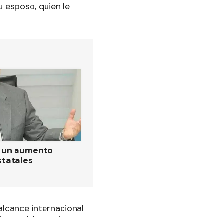
u esposo, quien le
ó un aumento
statales
alcance internacional