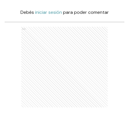
Debés
iniciar sesión
para poder comentar
Ads