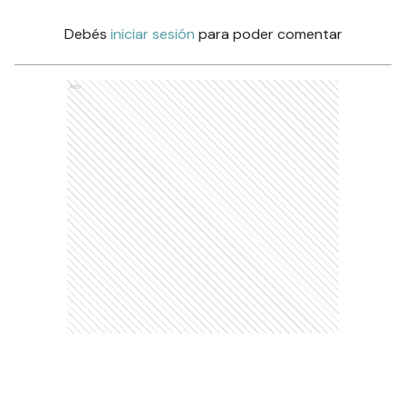
Debés
iniciar sesión
para poder comentar
Ads