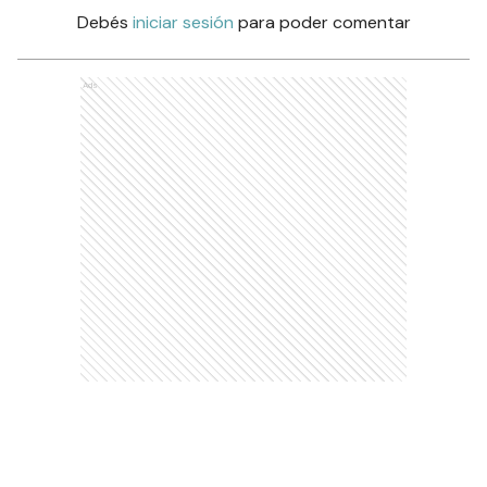
Debés
iniciar sesión
para poder comentar
Ads