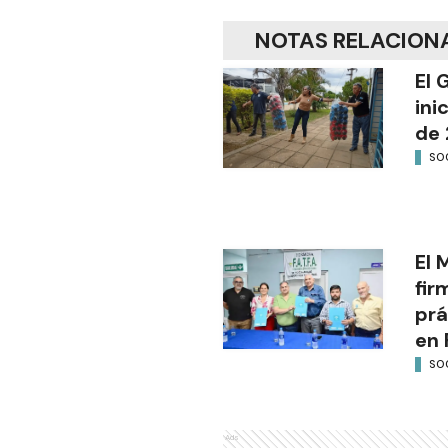
NOTAS RELACION
El 
ini
de 
SO
El 
fir
prá
en 
SO
Ads