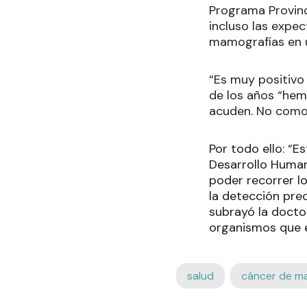
Programa Provin
incluso las expe
mamografías en u
“Es muy positivo 
de los años “hem
acuden. No como 
Por todo ello: “E
Desarrollo Human
poder recorrer lo
la detección pre
subrayó la doct
organismos que 
salud
cáncer de m