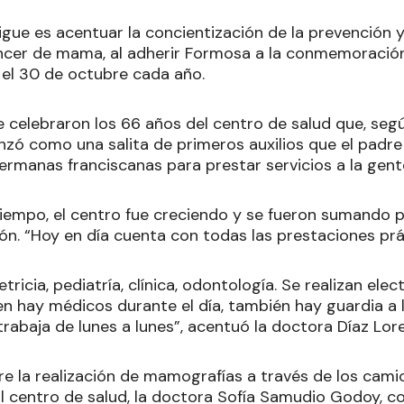
sigue es acentuar la concientización de la prevención 
cer de mama, al adherir Formosa a la conmemoración
 el 30 de octubre cada año.
 celebraron los 66 años del centro de salud que, seg
nzó como una salita de primeros auxilios que el padre
hermanas franciscanas para prestar servicios a la gente
tiempo, el centro fue creciendo y se fueron sumando p
ón. “Hoy en día cuenta con todas las prestaciones pr
etricia, pediatría, clínica, odontología. Se realizan el
ien hay médicos durante el día, también hay guardia a 
trabaja de lunes a lunes”, acentuó la doctora Díaz Lor
re la realización de mamografías a través de los cami
al centro de salud, la doctora Sofía Samudio Godoy, c