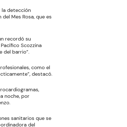
y la detección
 del Mes Rosa, que es
ún recordó su
 Pacífico Scozzina
 del barrio”.
rofesionales, como el
ácticamente”, destacó.
ectrocardiogramas,
la noche, por
enzo.
ones sanitarios que se
oordinadora del