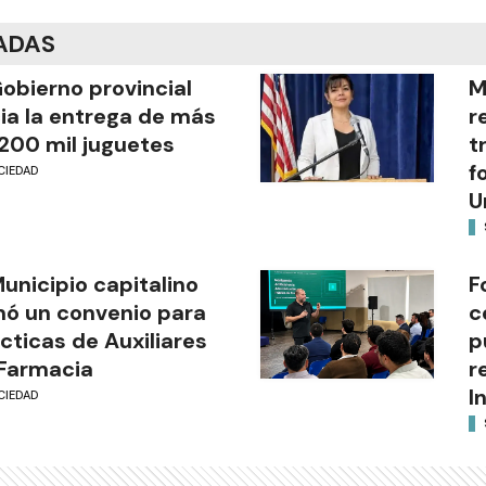
ADAS
Gobierno provincial
M
cia la entrega de más
r
200 mil juguetes
t
f
CIEDAD
U
Municipio capitalino
F
mó un convenio para
c
cticas de Auxiliares
p
Farmacia
r
I
CIEDAD