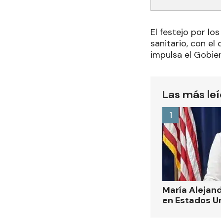
El festejo por lo
sanitario, con el
impulsa el Gobie
Las más le
1
María Alejand
en Estados U