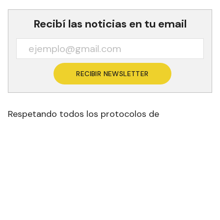
Recibí las noticias en tu email
RECIBIR NEWSLETTER
Respetando todos los protocolos de
bioseguridad, más de 130 emprendedoras,
representantes de distintos barrios de la ciudad
y localidades del interior, estarán exponiendo sus
excelentes artesanías y productos
manufacturados, a precios accesibles.
Además de pasar una jornada agradable, quienes
concurran al evento se encontrarán con
productos de muy buena calidad, como plantas