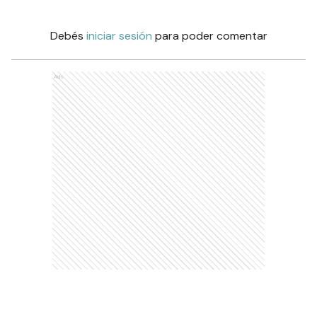
Debés
iniciar sesión
para poder comentar
Ads