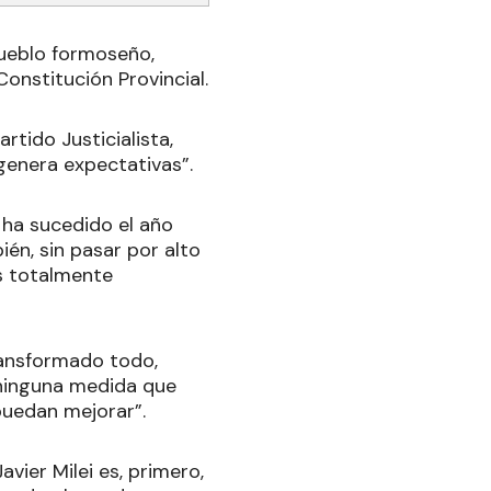
pueblo formoseño,
Constitución Provincial.
rtido Justicialista,
 genera expectativas”.
 ha sucedido el año
én, sin pasar por alto
ís totalmente
ransformado todo,
 ninguna medida que
puedan mejorar”.
vier Milei es, primero,