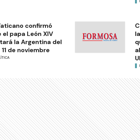
Vaticano confirmó
C
 el papa León XIV
l
itará la Argentina del
q
l 11 de noviembre
a
U
ÍTICA