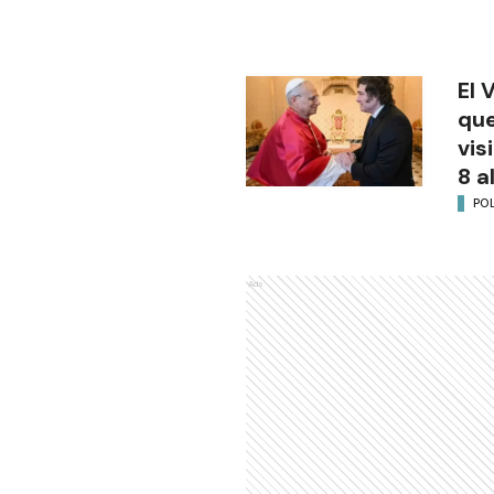
El 
que
vis
8 a
POL
Ads