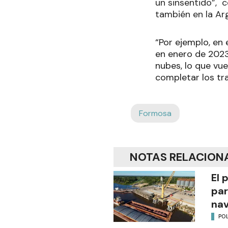
un sinsentido”, 
también en la Ar
“Por ejemplo, en
en enero de 2023”
nubes, lo que vue
completar los tr
Formosa
NOTAS RELACION
El 
par
na
POL