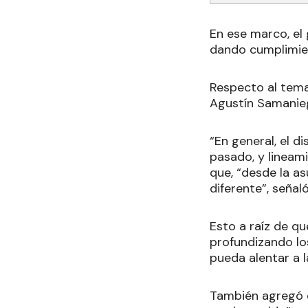
En ese marco, el
dando cumplimient
Respecto al tema,
Agustín Samanieg
“En general, el d
pasado, y lineam
que, “desde la as
diferente”, señaló
Esto a raíz de q
profundizando lo
pueda alentar a 
También agregó qu