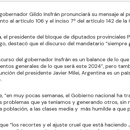
 gobernador Gildo Insfrán pronunciará su mensaje al 
o al artículo 106 y el inciso 7º del artículo 142 de la 
 el presidente del bloque de diputados provinciales Pa
o, destacó que el discurso del mandatario “siempre
iscurso del gobernador Insfrán es un balance de lo que
ientos generales de lo que será este 2024”, pero tambi
unción del presidente Javier Milei, Argentina es un pa
.
ue, “en muy pocas semanas, el Gobierno nacional ha t
s problemas que ya teníamos y generando otros, sin
la población, a las clases media y más humilde a que 
e “los recortes y el ajuste cruel que está haciendo Ja