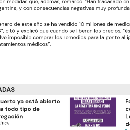
con medidas que, además, remarcó: “Han fracasado e
gentina, y con consecuencias negativas muy profundas
 enero de este año se ha vendido 10 millones de me
, citó y explicó que cuando se liberan los precios, “é
lve imposible comprar los remedios para la gente al ig
atamientos médicos”.
ADAS
puerto ya está abierto
F
a todo tipo de
c
vegación
L
d
ÍTICA