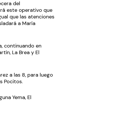
ecera del
rá este operativo que
gual que las atenciones
sladará a María
na, continuando en
tín, La Brea y El
árez a las 8, para luego
os Pocitos.
aguna Yema, El