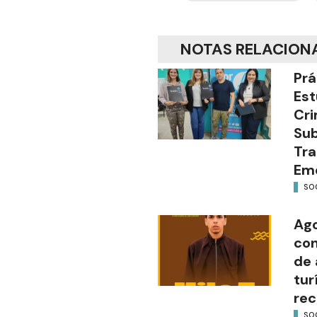
NOTAS RELACION
Prá
Est
Cri
Sub
Tra
Em
SO
Ago
con
de 
tur
rec
SO