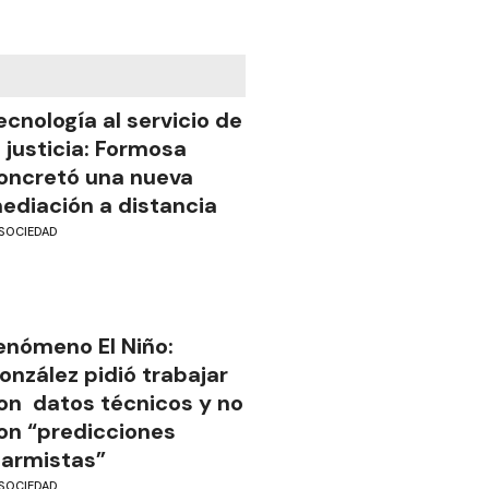
ecnología al servicio de
a justicia: Formosa
oncretó una nueva
ediación a distancia
SOCIEDAD
enómeno El Niño:
onzález pidió trabajar
on datos técnicos y no
on “predicciones
larmistas”
SOCIEDAD