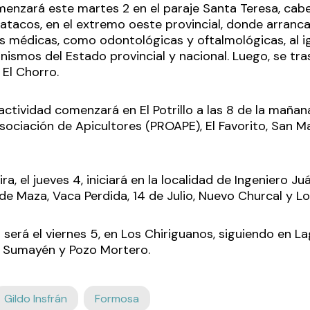
omenzará este martes 2 en el paraje Santa Teresa, cab
acos, en el extremo oeste provincial, donde arranca
es médicas, como odontológicas y oftalmológicas, al i
nismos del Estado provincial y nacional. Luego, se tra
 El Chorro.
 actividad comenzará en El Potrillo a las 8 de la maña
Asociación de Apicultores (PROAPE), El Favorito, San Mar
ira, el jueves 4, iniciará en la localidad de Ingeniero Ju
de Maza, Vaca Perdida, 14 de Julio, Nuevo Churcal y L
 será el viernes 5, en Los Chiriguanos, siguiendo en L
Sumayén y Pozo Mortero.
Gildo Insfrán
Formosa