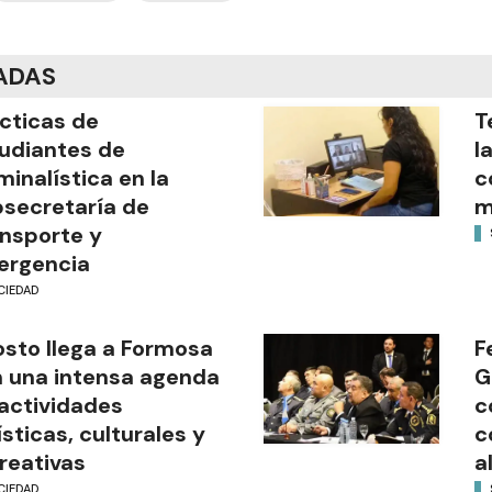
ADAS
cticas de
T
udiantes de
l
minalística en la
c
secretaría de
m
nsporte y
ergencia
CIEDAD
sto llega a Formosa
F
 una intensa agenda
G
actividades
c
ísticas, culturales y
c
reativas
a
CIEDAD