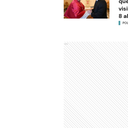
que
vis
8 a
POL
Ads