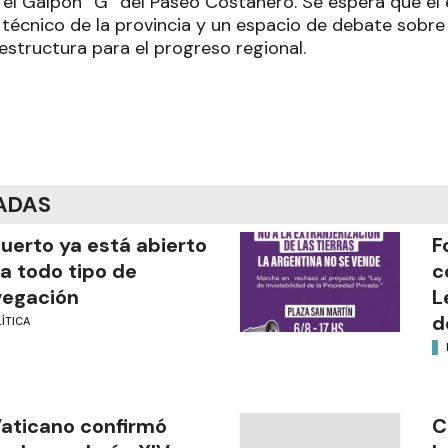
 el Galpón “G” del Paseo Costanero. Se espera que el 
 técnico de la provincia y un espacio de debate sobre
aestructura para el progreso regional.
ADAS
puerto ya está abierto
F
a todo tipo de
c
vegación
L
d
ÍTICA
Vaticano confirmó
C