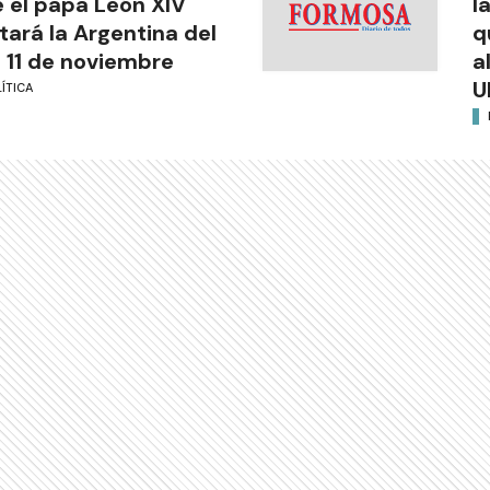
 el papa León XIV
l
itará la Argentina del
q
l 11 de noviembre
a
U
ÍTICA