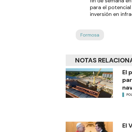
fin de semana en
para el potencial
inversión en infr
Formosa
NOTAS RELACION
El 
par
na
POL
El 