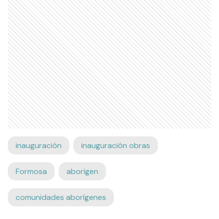
inauguración
inauguración obras
Formosa
aborigen
comunidades aborígenes