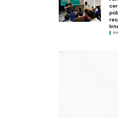
cer
púb
res
Int
SO
Ads