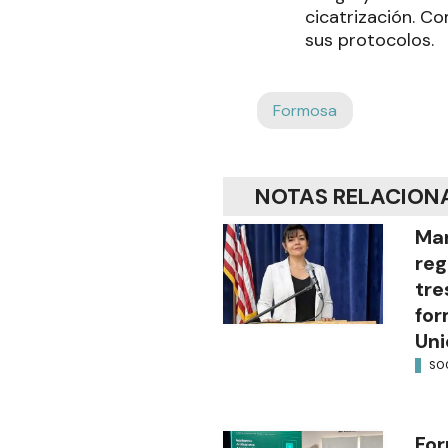
cicatrización. C
sus protocolos.
Formosa
NOTAS RELACION
Mar
reg
tre
for
Uni
SO
For