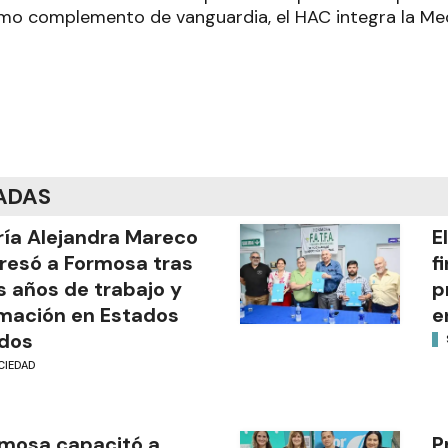
omo complemento de vanguardia, el HAC integra la Med
ADAS
ía Alejandra Mareco
E
resó a Formosa tras
f
s años de trabajo y
p
mación en Estados
e
dos
CIEDAD
mosa capacitó a
P