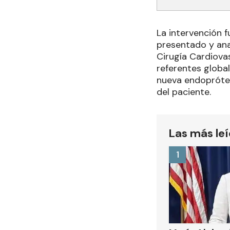
La intervención f
presentado y ana
Cirugía Cardiova
referentes global
nueva endoprótes
del paciente.
Las más le
1