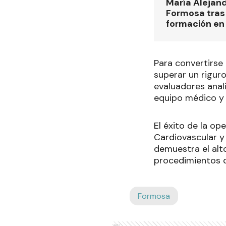
María Alejan
Formosa tras 
formación en
Para convertirse 
superar un riguro
evaluadores anali
equipo médico y l
El éxito de la op
Cardiovascular y
demuestra el alt
procedimientos 
Formosa
Ads