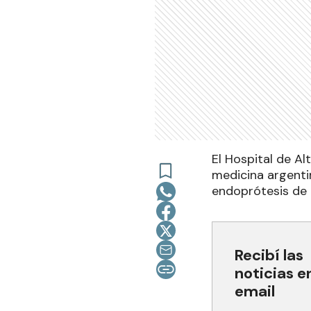
El Hospital de A
medicina argentin
endoprótesis de 
Recibí las
noticias e
email