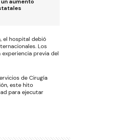
ó un aumento
statales
, el hospital debió
nternacionales. Los
 experiencia previa del
ervicios de Cirugía
ón, este hito
dad para ejecutar