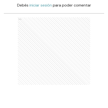
Debés
iniciar sesión
para poder comentar
Ads