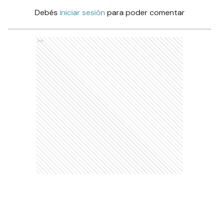
Debés
iniciar sesión
para poder comentar
Ads