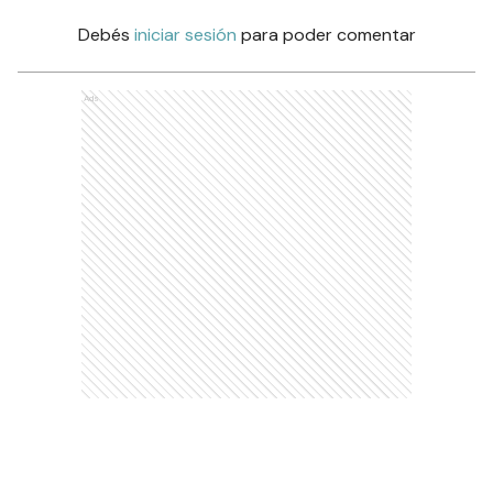
Debés
iniciar sesión
para poder comentar
Ads