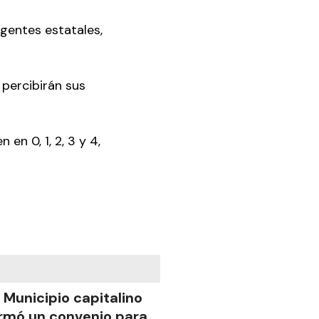
agentes estatales,
 percibirán sus
en 0, 1, 2, 3 y 4,
l Municipio capitalino
irmó un convenio para