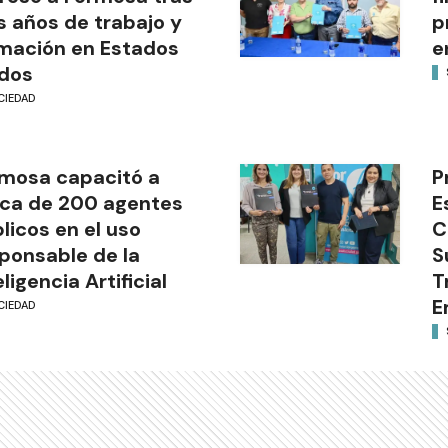
s años de trabajo y
p
mación en Estados
e
dos
CIEDAD
mosa capacitó a
P
ca de 200 agentes
E
licos en el uso
C
ponsable de la
S
eligencia Artificial
T
E
CIEDAD