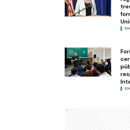
tre
for
Uni
SO
For
cer
púb
res
Int
SO
Ads