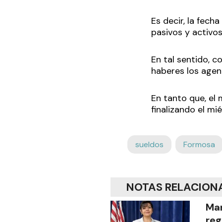
Es decir, la fech
pasivos y activos
En tal sentido, c
haberes los agen
En tanto que, el 
finalizando el mié
sueldos
Formosa
NOTAS RELACION
Mar
reg