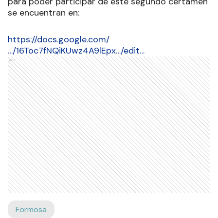
para poder participar de este segundo certamen
se encuentran en:
https://docs.google.com/
…/16Toc7fNQiKUwz4A9lEpx…/edit…
Ads
Formosa