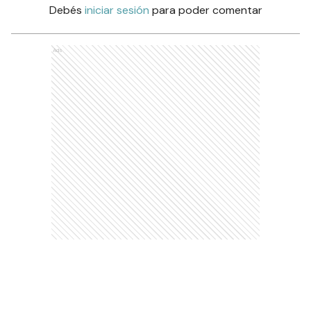
Debés
iniciar sesión
para poder comentar
Ads