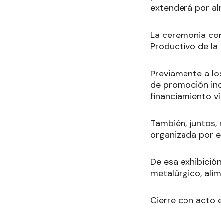
extenderá por al
La ceremonia con
Productivo de la 
Previamente a los
de promoción indu
financiamiento v
También, juntos,
organizada por el
De esa exhibició
metalúrgico, alime
Cierre con acto e