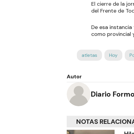
El cierre de la j
del Frente de To
De esa instancia 
como provincial y
atletas
Hoy
P
Autor
Diario Form
NOTAS RELACION
Hil