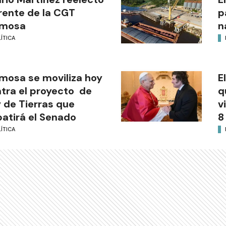
frente de la CGT
p
rmosa
n
ÍTICA
mosa se moviliza hoy
E
tra el proyecto de
q
 de Tierras que
v
atirá el Senado
8
ÍTICA