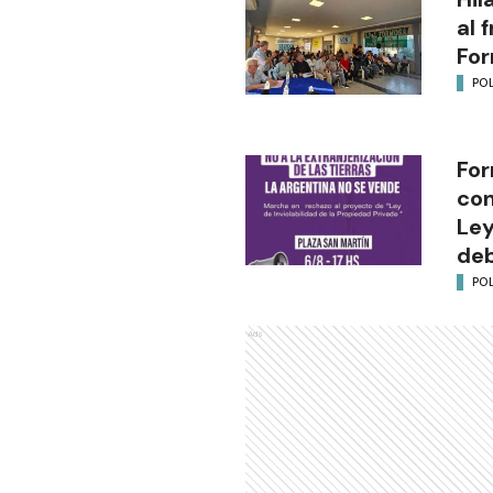
al 
Fo
POL
For
con
Ley
deb
POL
Ads