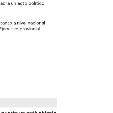
habrá un acto político
tanto a nivel nacional
jecutivo provincial.
l puerto ya está abierto