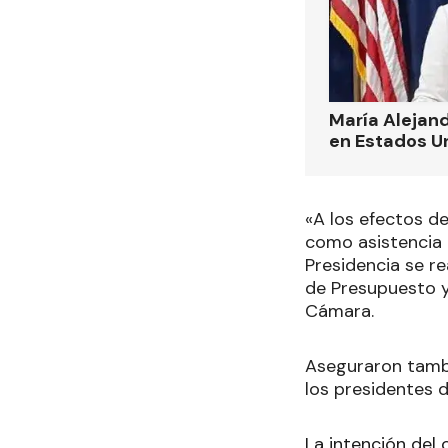
María Alejand
en Estados U
«A los efectos d
como asistencia d
Presidencia se r
de Presupuesto y 
Cámara.
Aseguraron tambi
los presidentes 
La intención del