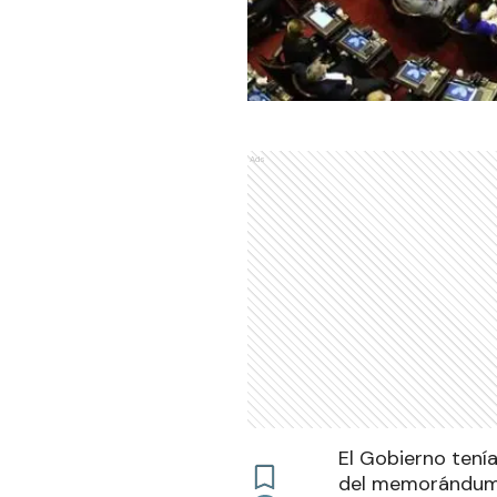
Ads
El Gobierno tenía
del memorándum d