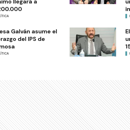
imo llegará a
u
200.000
i
ÍTICA
esa Galván asume el
E
erazgo del IPS de
u
rmosa
1
ÍTICA