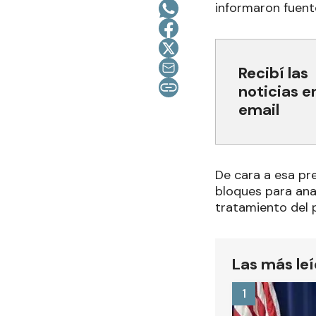
informaron fuente
Recibí las
noticias e
email
De cara a esa pr
bloques para ana
tratamiento del 
Las más le
1