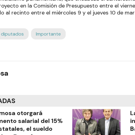
proyecto en la Comisión de Presupuesto entre el viern
lo al recinto entre el miércoles 9 y el jueves 10 de mar
diputados
Importante
osa
ADAS
mosa otorgará
L
ento salarial del 15%
i
statales, el sueldo
B