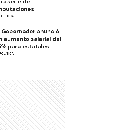
na serie de
mputaciones
POLÍTICA
l Gobernador anunció
n aumento salarial del
5% para estatales
POLÍTICA