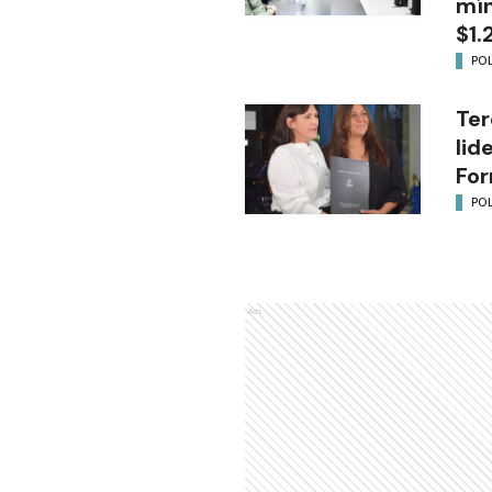
mín
$1.
POL
Ter
lid
Fo
POL
Ads