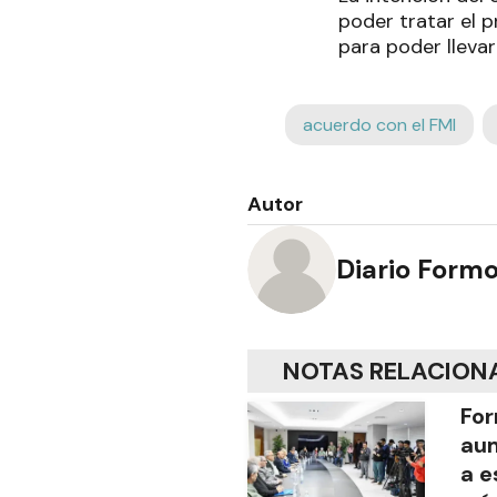
poder tratar el 
para poder llevar
acuerdo con el FMI
Autor
Diario Form
NOTAS RELACION
For
aum
a e