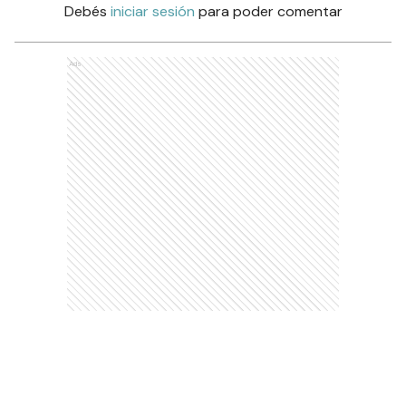
Debés
iniciar sesión
para poder comentar
Ads